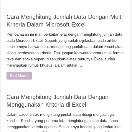
Cara Menghitung Jumlah Data Dengan Multi
Kriteria Dalam Microsoft Excel
Pembahasan ini mari berkaitan erat dengan menghitung jumlah data
pada Microsoft Excel. Seperti yang sudah dijelaskan pada artikel
sebelumnya bahwa untuk menghitung jumlah data dalam Excel akan
dibagi berdasarkan kriteria. Tapi jangan khawatir karena untuk format
teks dan angka seperti disebutkan diatas tentunya Excel sudah
menyiapkan rumus khusus. Dalam artikel …
Read More »
Cara Menghitung Jumlah Data Dengan
Menggunakan Kriteria di Excel
Dalam Excel untuk menghitung jumlah data dibagi menjadi tiga
kondisi. Kondisi yang pertama kita menghitung jumlah data tanpa
menggunakan kriteria apapun. Selanjutnya kondisi yang kedua kita