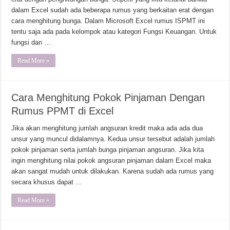
dalam Excel sudah ada beberapa rumus yang berkaitan erat dengan
cara menghitung bunga. Dalam Microsoft Excel rumus ISPMT ini
tentu saja ada pada kelompok atau kategori Fungsi Keuangan. Untuk
fungsi dan …
Read More »
Cara Menghitung Pokok Pinjaman Dengan
Rumus PPMT di Excel
Jika akan menghitung jumlah angsuran kredit maka ada ada dua
unsur yang muncul didalamnya. Kedua unsur tersebut adalah jumlah
pokok pinjaman serta jumlah bunga pinjaman angsuran. Jika kita
ingin menghitung nilai pokok angsuran pinjaman dalam Excel maka
akan sangat mudah untuk dilakukan. Karena sudah ada rumus yang
secara khusus dapat …
Read More »