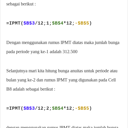
sebagai berikut :
=IPMT(
$B$3
/12;1;
$B$4
*12;
-$B$5
)
Dengan menggunakan rumus IPMT diatas maka jumlah bunga
pada periode yang ke-1 adalah 312.500
Selanjutnya mari kita hitung bunga anuitas untuk periode atau
bulan yang ke-2 dan rumus IPMT yang digunakan pada Cell
B8 adalah sebagai berikut :
=IPMT(
$B$3
/12;2;
$B$4
*12;
-$B$5
)
dengan menggunakan rumus IPMT diatas maka jumlah bunga