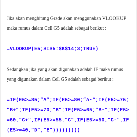
Jika akan menghitung Grade akan menggunakan VLOOKUP
maka rumus dalam Cell G5 adalah sebagai berikut :
=VLOOKUP(E5;$I$5:$K$14;3;TRUE)
Sedangkan jika yang akan digunakan adalah IF maka rumus
yang digunakan dalam Cell G5 adalah sebagai berikut :
=IF(E5>=85;”A”;IF(E5>=80;”A-“;IF(E5>=75;
”B+”;IF(E5>=70;”B”;IF(E5>=65;”B-“;IF(E5>
=60;”C+”;IF(E5>=55;”C”;IF(E5>=50;”C-“;IF
(E5>=40;”D”;”E”)))))))))