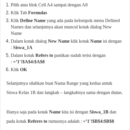
Pilih atau blok Cell A4 sampai dengan A8
Klik Tab
Formulas
Klik
Define Name
yang ada pada kelompok menu Defined
Names dan selanjutnya akan muncul kotak dialog New
Name
Dalam kotak dialog
New Name
klik kotak
Name
isi dengan
:
Siswa_1A
Dalam kotak
Refers to
pastikan sudah terisi dengan
:
=’1′!$A$4:$A$8
Klik
OK
Selanjutnya silahkan buat Nama Range yang kedua untuk
Siswa Kelas 1B dan langkah – langkahnya sama dengan diatas.
Hanya saja pada kotak
Name
kita isi dengan
Siswa_1B
dan
pada kotak
Referes to
rumusnya adalah :
=’1′!$B$4:$B$8