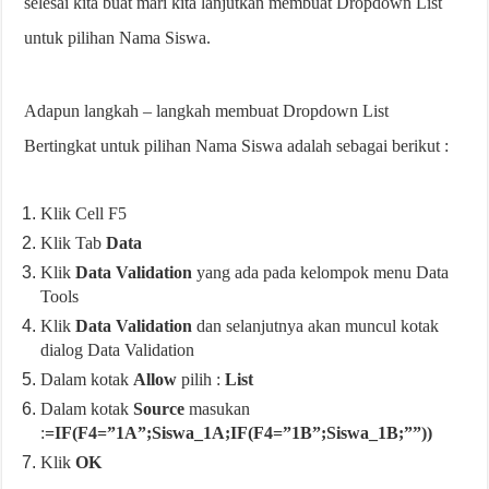
selesai kita buat mari kita lanjutkan membuat Dropdown List
untuk pilihan Nama Siswa.
Adapun langkah – langkah membuat Dropdown List
Bertingkat untuk pilihan Nama Siswa adalah sebagai berikut :
Klik Cell F5
Klik Tab
Data
Klik
Data Validation
yang ada pada kelompok menu Data
Tools
Klik
Data Validation
dan selanjutnya akan muncul kotak
dialog Data Validation
Dalam kotak
Allow
pilih :
List
Dalam kotak
Source
masukan
:
=IF(F4=”1A”;Siswa_1A;IF(F4=”1B”;Siswa_1B;””))
Klik
OK