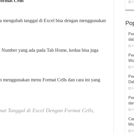
ormat Cells
F
ara mengubah tanggal di Excel bisa dengan menggunakan
Pop
Pen
da
F
 Number yang ada pada Tab Home, kedua bisa juga
Pe
Wo
F
Pe
an menggunakan menu Format Cells dan cara ini yang
Dal
F
Pen
dan
at Tanggal di Excel Dengan Format Cells,
F
Ca
Mic
F