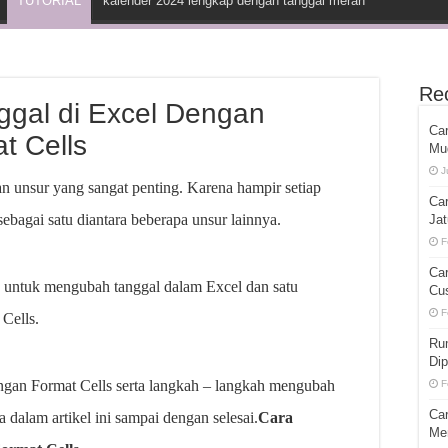
TUTORIAL
kalender 2024 lengkap dengan tanggal merah
Re
gal di Excel Dengan
Car
 Cells
Mu
J
n unsur yang sangat penting. Karena hampir setiap
Ca
ebagai satu diantara beberapa unsur lainnya.
Ja
F
Ca
 untuk mengubah tanggal dalam Excel dan satu
Cu
F
Cells.
Ru
Di
ngan Format Cells serta langkah – langkah mengubah
F
Ca
 dalam artikel ini sampai dengan selesai.
Cara
Me