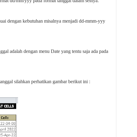
ormat dd/mm/yyy pada format tanggal dalam selnya.
 sesuai dengan kebutuhan misalnya menjadi dd-mmm-yyy
ggal adalah dengan menu Date yang tentu saja ada pada
nggal silahkan perhatikan gambar berikut ini :