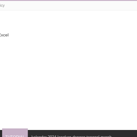
icy
xcel