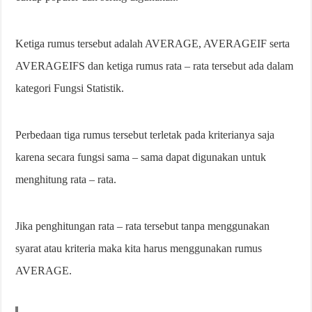
Ketiga rumus tersebut adalah AVERAGE, AVERAGEIF serta
AVERAGEIFS dan ketiga rumus rata – rata tersebut ada dalam
kategori Fungsi Statistik.
Perbedaan tiga rumus tersebut terletak pada kriterianya saja
karena secara fungsi sama – sama dapat digunakan untuk
menghitung rata – rata.
Jika penghitungan rata – rata tersebut tanpa menggunakan
syarat atau kriteria maka kita harus menggunakan rumus
AVERAGE.