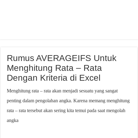
Rumus AVERAGEIFS Untuk
Menghitung Rata – Rata
Dengan Kriteria di Excel
Menghitung rata – rata akan menjadi sesuatu yang sangat
penting dalam pengolahan angka.
Karena memang menghitung
rata – rata tersebut akan sering kita temui pada saat mengolah
angka