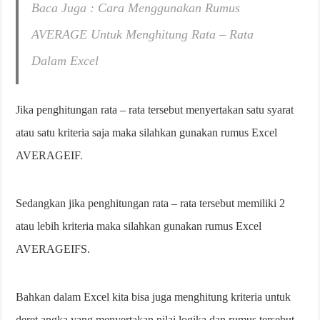
Baca Juga : Cara Menggunakan Rumus
AVERAGE Untuk Menghitung Rata – Rata
Dalam Excel
Jika penghitungan rata – rata tersebut menyertakan satu syarat
atau satu kriteria saja maka silahkan gunakan rumus Excel
AVERAGEIF.
Sedangkan jika penghitungan rata – rata tersebut memiliki 2
atau lebih kriteria maka silahkan gunakan rumus Excel
AVERAGEIFS.
Bahkan dalam Excel kita bisa juga menghitung kriteria untuk
deret angka yang menyertakan nilai logika dan rumus tersebut