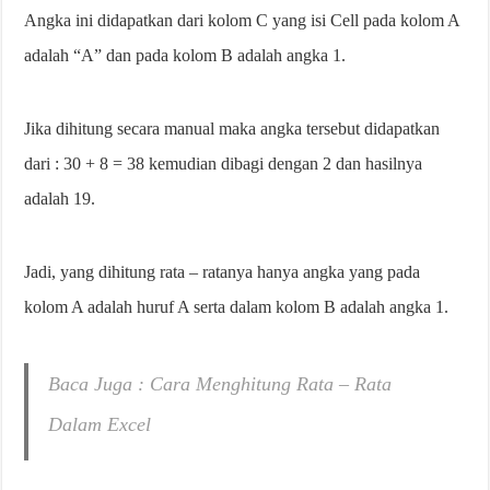
Angka ini didapatkan dari kolom C yang isi Cell pada kolom A
adalah “A” dan pada kolom B adalah angka 1.
Jika dihitung secara manual maka angka tersebut didapatkan
dari : 30 + 8 = 38 kemudian dibagi dengan 2 dan hasilnya
adalah 19.
Jadi, yang dihitung rata – ratanya hanya angka yang pada
kolom A adalah huruf A serta dalam kolom B adalah angka 1.
Baca Juga : Cara Menghitung Rata – Rata
Dalam Excel