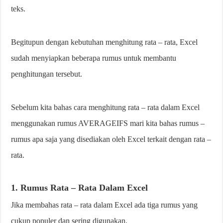
teks.
Begitupun dengan kebutuhan menghitung rata – rata, Excel
sudah menyiapkan beberapa rumus untuk membantu
penghitungan tersebut.
Sebelum kita bahas cara menghitung rata – rata dalam Excel
menggunakan rumus AVERAGEIFS mari kita bahas rumus –
rumus apa saja yang disediakan oleh Excel terkait dengan rata –
rata.
1. Rumus Rata – Rata Dalam Excel
Jika membahas rata – rata dalam Excel ada tiga rumus yang
cukup populer dan sering digunakan.