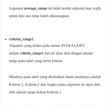
Argumen
average_range
ini tidak besifat optional atau wajib
untuk diisi dan tidak boleh dikosongkan.
criteria_range1
Argumen yang kedua pada rumus AVERAGEIFS
adalah
criteria_range1
dan ini akan diisi dengan alamat
range pada tabel yang berisi kriteria.
Misalnya pada tabel yang disebutkan diatas urutannya adalah
Kriteria 1, Kriteria 2 dan Angka maka argumen ini akan diisi
oleh alamat range kolom Kriteria 1.