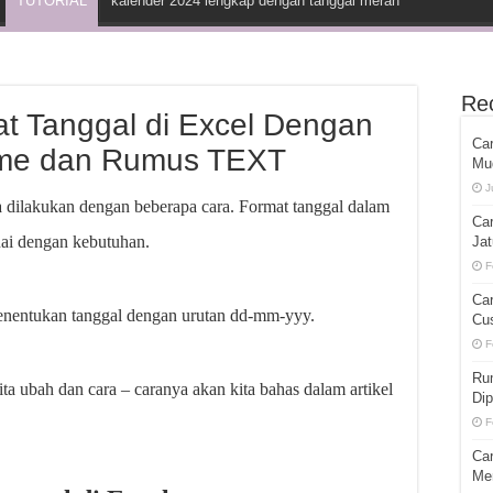
TUTORIAL
kalender 2024 lengkap dengan tanggal merah
Re
t Tanggal di Excel Dengan
Car
ome dan Rumus TEXT
Mu
J
 dilakukan dengan beberapa cara. Format tanggal dalam
Ca
uai dengan kebutuhan.
Ja
F
Ca
menentukan tanggal dengan urutan dd-mm-yyy.
Cu
F
Ru
ita ubah dan cara – caranya akan kita bahas dalam artikel
Di
F
Ca
Me