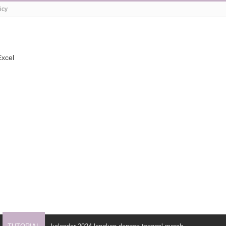
icy
xcel