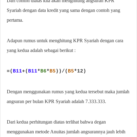
Dari contoh diatas kita akan menghitung angsuran KPR
Syariah dengan data kredit yang sama dengan contoh yang
pertama.
Adapun rumus untuk menghitung KPR Syariah dengan cara
yang kedua adalah sebagai berikut :
=(
B11
+(
B11
*
B6
*
B5
))/(
B5
*12)
Dengan menggunakan rumus yang kedua tersebut maka jumlah
angsuran per bulan KPR Syariah adalah 7.333.333.
Dari kedua perhitungan diatas terlihat bahwa degan
menggunakan metode Anuitas jumlah angsurannya jauh lebih